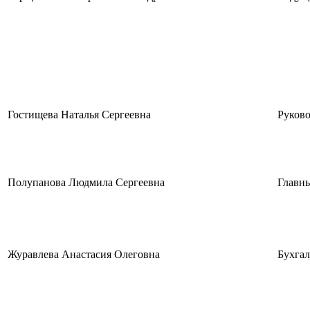
Гостищева Наталья Сергеевна
Руково
Полупанова Людмила Сергеевна
Главн
Журавлева Анастасия Олеговна
Бухгал