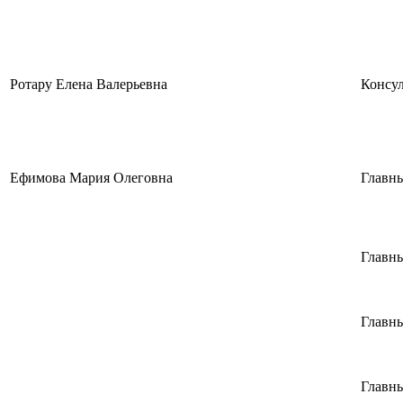
Ротару Елена Валерьевна
Консул
Ефимова Мария Олеговна
Главн
Главн
Главн
Главн