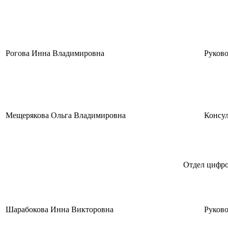
Рогова Инна Владимировна
Руково
Мещерякова Ольга Владимировна
Консул
Отдел цифро
Шарабокова Инна Викторовна
Руково