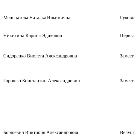
Меценатова Наталья Ильинична
Руково
Никитина Каринэ Эдиковна
Первый
Сидоренко Виолета Александровна
Замест
Горошко Константин Александрович
Замест
Борщевич Виктория Александровна
Ведущ