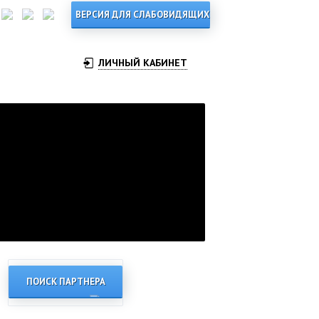
ЛИЧНЫЙ КАБИНЕТ
ПОИСК ПАРТНЕРА